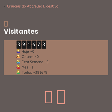
Cirurgias do Aparelho Digestivo
Visitantes
Hoje -
0
Ontem -
0
Esta Semana -
0
Mês -
1
Todos -
391678